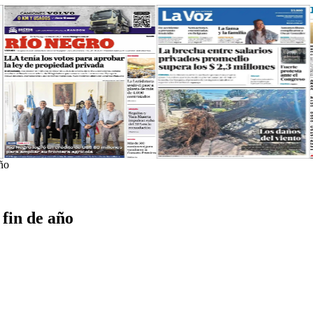
año
 fin de año