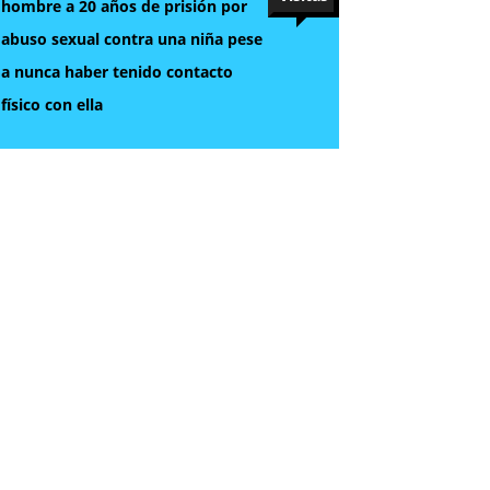
hombre a 20 años de prisión por
abuso sexual contra una niña pese
a nunca haber tenido contacto
físico con ella