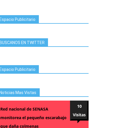
Espacio Publicitario
BUSCANOS EN TWITTER
Espacio Publicitario
Noticias Mas Vistas
10
Red nacional de SENASA
Visitas
monitorea el pequeño escarabajo
que daña colmenas