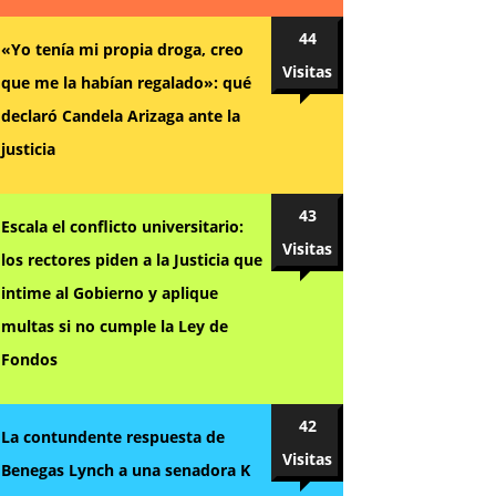
44
«Yo tenía mi propia droga, creo
Visitas
que me la habían regalado»: qué
declaró Candela Arizaga ante la
justicia
43
Escala el conflicto universitario:
Visitas
los rectores piden a la Justicia que
intime al Gobierno y aplique
multas si no cumple la Ley de
Fondos
42
La contundente respuesta de
Visitas
Benegas Lynch a una senadora K