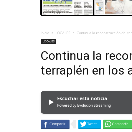
Inicio
LOCALES
Continua la reconstrucción del ter
LOCALES
Continua la reco
terraplén en los 
Escuchar esta noticia
▶
Powered by Evolucion Streaming