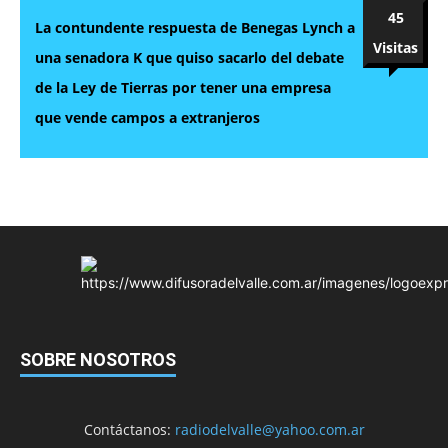
45
La contundente respuesta de Benegas Lynch a
Visitas
una senadora K que quiso sacarlo del debate
de la Ley de Tierras por tener una empresa
que vende campos a extranjeros
SOBRE NOSOTROS
Contáctanos:
radiodelvalle@yahoo.com.ar