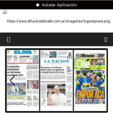
Instalar Aplicación
RADIO
DIFUSORA
DEL
VALLE