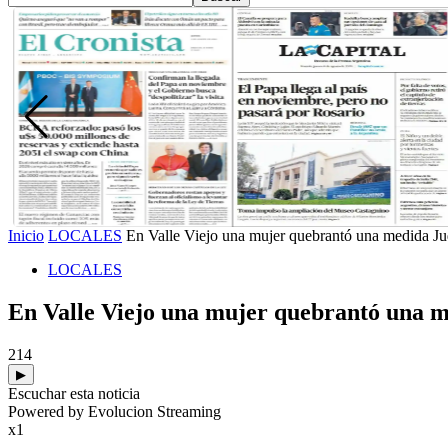
Inicio
LOCALES
En Valle Viejo una mujer quebrantó una medida Jud
LOCALES
En Valle Viejo una mujer quebrantó una m
214
▶
Escuchar esta noticia
Powered by Evolucion Streaming
x1