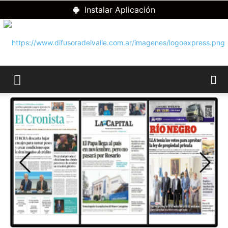
Instalar Aplicación
RADIO
DIFUSORA
DEL
VALLE