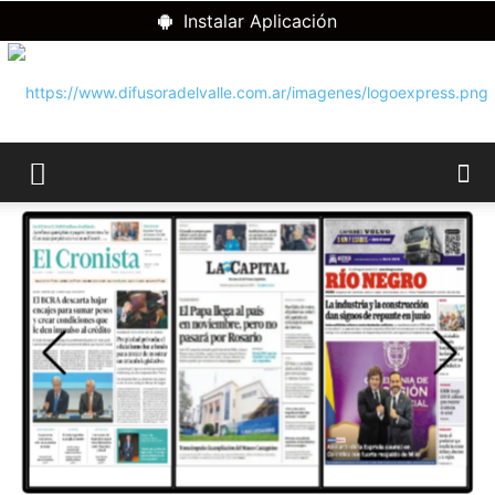
Instalar Aplicación
RADIO
DIFUSORA
DEL
VALLE