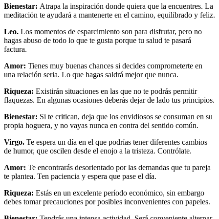
Bienestar:
Atrapa la inspiración donde quiera que la encuentres. La
meditación te ayudará a mantenerte en el camino, equilibrado y feliz.
Leo.
Los momentos de esparcimiento son para disfrutar, pero no
hagas abuso de todo lo que te gusta porque tu salud te pasará
factura.
Amor:
Tienes muy buenas chances si decides comprometerte en
una relación seria. Lo que hagas saldrá mejor que nunca.
Riqueza:
Existirán situaciones en las que no te podrás permitir
flaquezas. En algunas ocasiones deberás dejar de lado tus principios.
Bienestar:
Si te critican, deja que los envidiosos se consuman en su
propia hoguera, y no vayas nunca en contra del sentido común.
Virgo.
Te espera un día en el que podrías tener diferentes cambios
de humor, que oscilen desde el enojo a la tristeza. Contrólate.
Amor:
Te encontrarás desorientado por las demandas que tu pareja
te plantea. Ten paciencia y espera que pase el día.
Riqueza:
Estás en un excelente período económico, sin embargo
debes tomar precauciones por posibles inconvenientes con papeles.
Bienestar:
Tendrás una intensa actividad. Será conveniente alternar