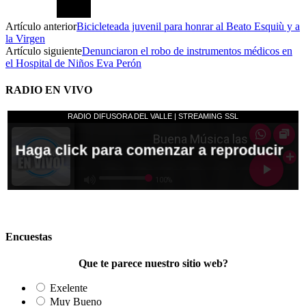
Artículo anterior
Bicicleteada juvenil para honrar al Beato Esquiù y a
la Virgen
Artículo siguiente
Denunciaron el robo de instrumentos médicos en
el Hospital de Niños Eva Perón
RADIO EN VIVO
Encuestas
Que te parece nuestro sitio web?
Exelente
Muy Bueno