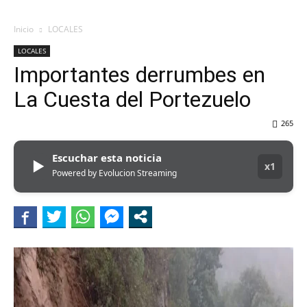
Inicio
LOCALES
LOCALES
Importantes derrumbes en
La Cuesta del Portezuelo
265
Escuchar esta noticia
▶
x1
Powered by Evolucion Streaming