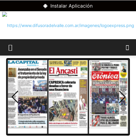
Instalar Aplicación
RADIO
DIFUSORA
DEL
VALLE