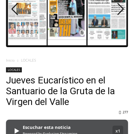
DEL
VALLE
Inicio
LOCALES
LOCALES
Jueves Eucarístico en el
Santuario de la Gruta de la
Virgen del Valle
277
Escuchar esta noticia
▶
x1
Powered by Evolucion Streaming