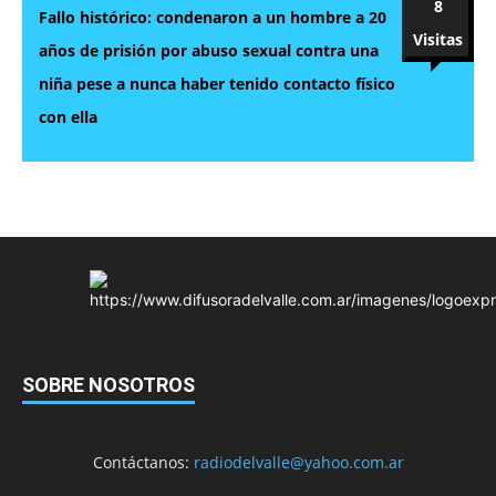
8
Fallo histórico: condenaron a un hombre a 20
Visitas
años de prisión por abuso sexual contra una
niña pese a nunca haber tenido contacto físico
con ella
SOBRE NOSOTROS
Contáctanos:
radiodelvalle@yahoo.com.ar