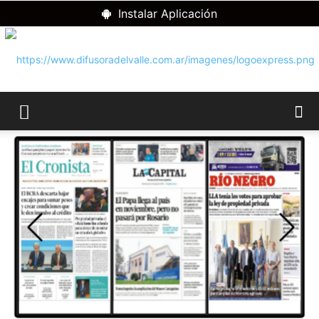
Instalar Aplicación
RADIO
DIFUSORA
DEL
VALLE