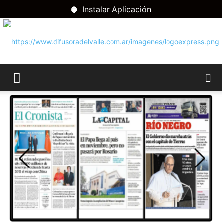
Instalar Aplicación
RADIO
DIFUSORA
DEL
VALLE