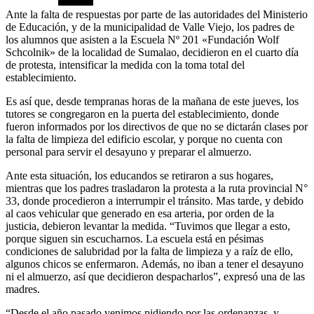
Ante la falta de respuestas por parte de las autoridades del Ministerio
de Educación, y de la municipalidad de Valle Viejo, los padres de
los alumnos que asisten a la Escuela Nº 201 «Fundación Wolf
Schcolnik» de la localidad de Sumalao, decidieron en el cuarto día
de protesta, intensificar la medida con la toma total del
establecimiento.
Es así que, desde tempranas horas de la mañana de este jueves, los
tutores se congregaron en la puerta del establecimiento, donde
fueron informados por los directivos de que no se dictarán clases por
la falta de limpieza del edificio escolar, y porque no cuenta con
personal para servir el desayuno y preparar el almuerzo.
Ante esta situación, los educandos se retiraron a sus hogares,
mientras que los padres trasladaron la protesta a la ruta provincial N°
33, donde procedieron a interrumpir el tránsito. Mas tarde, y debido
al caos vehicular que generado en esa arteria, por orden de la
justicia, debieron levantar la medida. “Tuvimos que llegar a esto,
porque siguen sin escucharnos. La escuela está en pésimas
condiciones de salubridad por la falta de limpieza y a raíz de ello,
algunos chicos se enfermaron. Además, no iban a tener el desayuno
ni el almuerzo, así que decidieron despacharlos”, expresó una de las
madres.
“Desde el año pasado venimos pidiendo por las ordenanzas, y