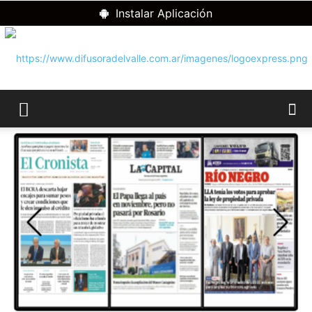
Instalar Aplicación
RADIO
DIFUSORA
DEL
VALLE