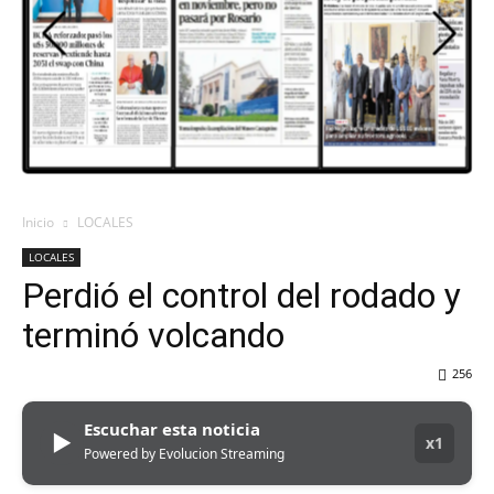
DEL
VALLE
Inicio
LOCALES
LOCALES
Perdió el control del rodado y
terminó volcando
256
Escuchar esta noticia
▶
x1
Powered by Evolucion Streaming