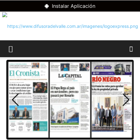
Instalar Aplicación
RADIO
DIFUSORA
DEL
VALLE