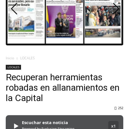
DEL
VALLE
Inicio
LOCALES
LOCALES
Recuperan herramientas
robadas en allanamientos en
la Capital
252
Escuchar esta noticia
▶
x1
Powered by Evolucion Streaming