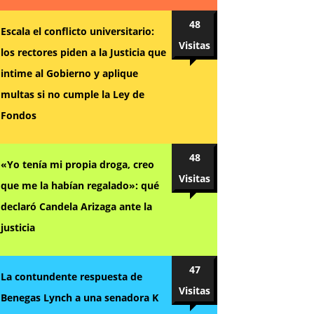
48
Escala el conflicto universitario:
Visitas
los rectores piden a la Justicia que
intime al Gobierno y aplique
multas si no cumple la Ley de
Fondos
48
«Yo tenía mi propia droga, creo
Visitas
que me la habían regalado»: qué
declaró Candela Arizaga ante la
justicia
47
La contundente respuesta de
Visitas
Benegas Lynch a una senadora K