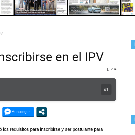
DEL
PV
nscribirse en el IPV
VALLE
294
x1
los requisitos para inscribirse y ser postulante para