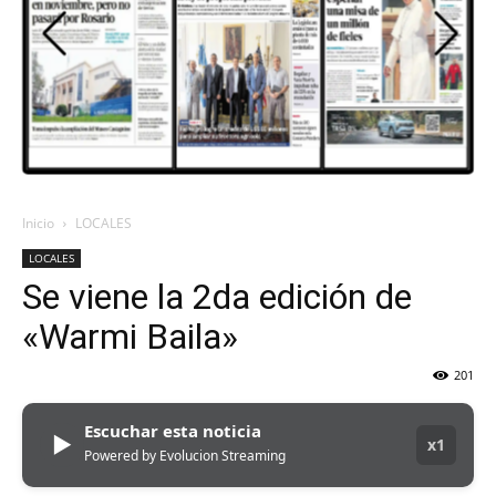
DEL
VALLE
Inicio
LOCALES
LOCALES
Se viene la 2da edición de
«Warmi Baila»
201
Escuchar esta noticia
▶
x1
Powered by Evolucion Streaming