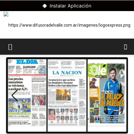
Instalar Aplicación
RADIO
DIFUSORA
DEL
VALLE