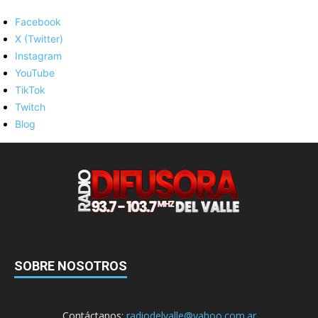
Facebook
X (Twitter)
Instagram
YouTube
TikTok
Twitch
Blog
SOBRE NOSOTROS
Contáctanos:
radiodelvalle@yahoo.com.ar