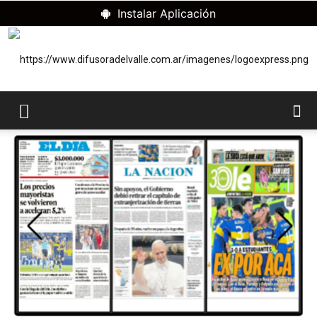
Instalar Aplicación
RADIO
DIFUSORA
DEL
VALLE