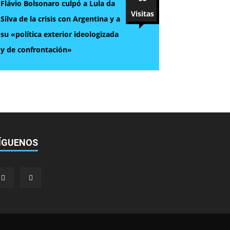
Flávio Bolsonaro culpó a Lula da
Visitas
Silva de la crisis con Argentina y a
su «política exterior ideologizada
y de confrontación»
ÍGUENOS