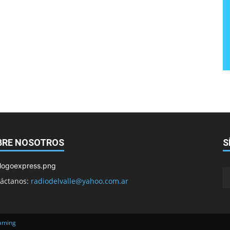
BRE NOSOTROS
S
áctanos:
radiodelvalle@yahoo.com.ar
eaming