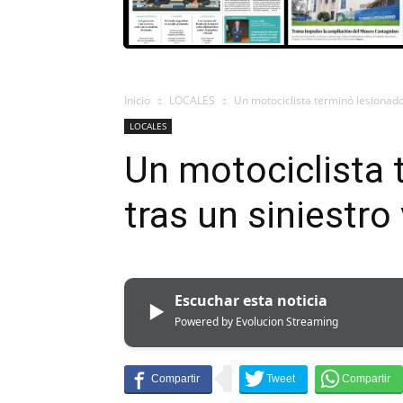
Inicio
LOCALES
Un motociclista terminó lesionado 
LOCALES
Un motociclista 
tras un siniestro 
Escuchar esta noticia
▶
Powered by Evolucion Streaming