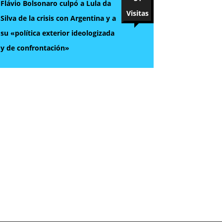
Flávio Bolsonaro culpó a Lula da
Visitas
Silva de la crisis con Argentina y a
su «política exterior ideologizada
y de confrontación»