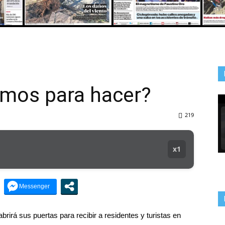
DEL
emos para hacer?
VALLE
219
x1
rirá sus puertas para recibir a residentes y turistas en