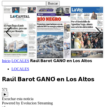
Inicio
LOCALES
𝗥𝗮𝘂́𝗹 𝗕𝗮𝗿𝗼𝘁 𝗚𝗔𝗡𝗢́ 𝗲𝗻 𝗟𝗼𝘀 𝗔𝗹𝘁𝗼𝘀
LOCALES
𝗥𝗮𝘂́𝗹 𝗕𝗮𝗿𝗼𝘁 𝗚𝗔𝗡𝗢́ 𝗲𝗻 𝗟𝗼𝘀 𝗔𝗹𝘁𝗼𝘀
571
▶
Escuchar esta noticia
Powered by Evolucion Streaming