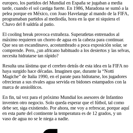
europeo, los partidos del Mundial en España se jugaban a media
tarde, cuando el sol castiga fuerte. En 1986, Maradona se sumó a la
pelea porque en México, con Joao Havelange al mando de la FIFA,
programaban partidos al mediodía, hora en la que ni siquiera el
Chavo del 8 saldría al patio.
El cooling break provoca extrañeza. Superatletas entrenados al
máximo requieren un chorro de agua en la cabeza para continuar.
Que sea un escandinavo, acostumbrado a poca exposición solar, se
comprende. Pero, ¿un africano habituado a los desiertos y las selvas,
necesita hidratarse tan rápido?
Resulta una lástima que el cerebro detrás de esta idea en la FIFA no
haya surgido hace décadas. Imaginen que, durante la “Notti
Magiche” de Italia 1990, en el parate para hidratarse, los jugadores
ofrecieran a sus rivales agua servida en bidones estampados con la
marca de ansiolíticos.
En fin, tal vez para el próximo Mundial los asesores de Infantino
inventen otro negocio. Solo queda esperar que el fútbol, tal como
debe ser, siga existiendo. Por ahora, me voy a refrescar, porque aquí
en esta parte del continente la temperatura es de 12 grados, y un
vaso de agua no se le niega a nadie.