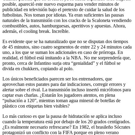
posible, apareció este nuevo esquema para vender minutos de
publicidad en televisión bajo el pretexto de cuidar la salud de los
futbolistas. Nos toman por idiotas. Ya eran suficientes las pausas
naturales de la transmisión con los cracks de la Scaloneta vendiendo
combustibles, autos, hamburguesas, aperitivos y apuestas. Ahora,
además, el cooling break. Increíble.
Es evidente que se ha naturalizado que no se disputan dos tiempos
de 45 minutos, sino cuatro segmentos de entre 22 y 24 minutos cada
uno, a los que se suman los adicionales en caso de prórroga. En
realidad, el fútbol está imitando a la NBA. No me sorprendería que,
pronto, cerca de Infantino surja otra “genialidad” y el fútbol se
divida en chukkers, copiando al polo.
Los únicos beneficiados parecen ser los entrenadores, que
aprovechan estos parates para dar indicaciones, corregir errores y
alertar sobre el rival. La transmisión incluso insertó micrófonos para
captar esas charlas. ¿Estarán los jugadores atentos, en plena
“pulsación a 120”, mientras toman agua mineral de botellas de
plástico con etiquetas bien visibles?
Lo más curioso es que la pausa de hidratación se aplica incluso
cuando la temperatura está por debajo de los 20 grados centígrados.
¿Es realmente necesario refrescarse? En 1982, el brasileño Sócrates
protagonizó un conflicto con la FIFA porque en pleno verano