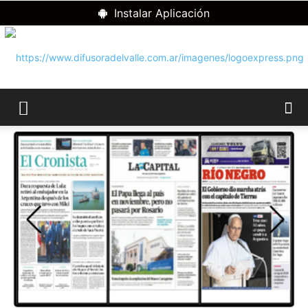
Instalar Aplicación
RADIO
DIFUSORA
DEL
VALLE