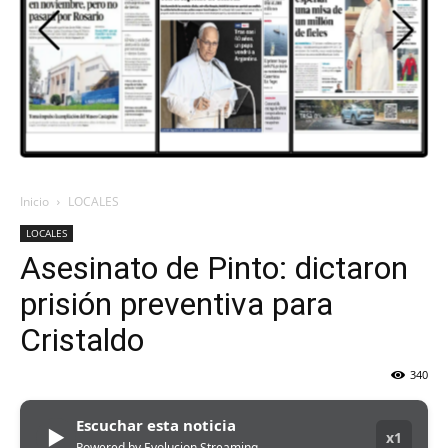
DEL
VALLE
Inicio
LOCALES
LOCALES
Asesinato de Pinto: dictaron
prisión preventiva para
Cristaldo
340
Escuchar esta noticia
▶
x1
Powered by Evolucion Streaming