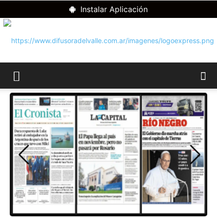
Instalar Aplicación
RADIO
DIFUSORA
DEL
VALLE