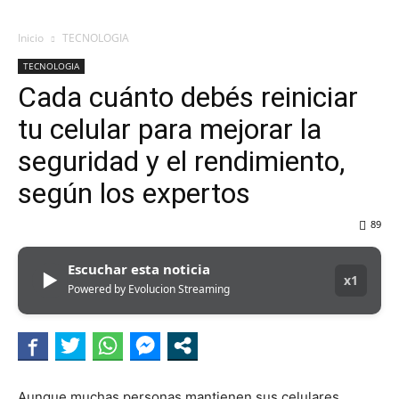
Inicio
TECNOLOGIA
TECNOLOGIA
Cada cuánto debés reiniciar
tu celular para mejorar la
seguridad y el rendimiento,
según los expertos
89
Escuchar esta noticia
▶
x1
Powered by Evolucion Streaming
Aunque muchas personas mantienen sus celulares