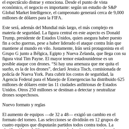
el espectáculo distrae y emociona. Desde el punto de vista
económico, el negocio es importante: según un estudio de S&P
Global Market Intelligence, el campeonato generará cerca de 9,000
millones de dólares para la FIFA.
Este será, además del Mundial más largo, el más complejo en
materia de seguridad. La figura central en este aspecto es Donald
Trump, presidente de Estados Unidos, quien asegura haber puesto
fin a ocho guerras, pese a haber liderado el ataque contra Irán que
mantiene al mundo en vilo. Justamente, Irán será protagonista en el
Grupo G junto a Bélgica, Egipto y Nueva Zelanda, que llega con su
figura viral Tim Payne. El mayor temor estadounidense es un
posible ataque con drones. “Si hay una amenaza que me quita el
sueño, es la de los drones”, declaró Jessica Tisch, comisionada de
policía de Nueva York. Para cubrir los costos de seguridad, la
Agencia Federal para el Manejo de Emergencias ha distribuido 625
millones de dólares entre las 11 ciudades anfitrionas de Estados
Unidos. Otros 250 millones se destinan a detectar y neutralizar
drones sospechosos.
Nuevo formato y reglas
El aumento de equipos —de 32 a 48— exigió un cambio en el
formato del torneo. Las selecciones se dividirán en 12 grupos de
cuatro equipos que disputarán partidos todos contra todos. La