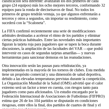
clasificación será diferente: avanzarán los dos primeros de cada
grupo (24 equipos) más los ocho mejores terceros, conformando 32
equipos para la ronda de dieciseisavos de final. No todos los
primeros de grupo tendrán ventaja, ya que algunos enfrentarán a
terceros y otros a segundos, sin importar su rendimiento, como
sucederá con la “Scaloneta”.
La FIFA confirmó recientemente una serie de modificaciones
arbitrales destinadas a acelerar el ritmo de los partidos y eliminar
ciertas prácticas habituales. Entre las novedades más importantes
figuran la tarjeta roja para jugadores que se tapen la boca durante
discusiones, la ampliación de las facultades del VAR —que podrá
intervenir en casos de segundas tarjetas amarillas— y nuevas
herramientas para sancionar demoras en las reanudaciones.
Otra innovación serán las pausas para rehidratación, ya
implementadas en la mayoría de los torneos de clubes. Esta medida
tiene un propósito comercial y una dimensión de salud deportiva,
debido a las elevadas temperaturas previstas durante la competición.
La Organización Mundial de la Salud (OMS) advirtió que el calor
extremo será un factor a tener en cuenta, con riesgos tanto para
jugadores como para aficionados. Un estudio encargado por la
Federación Internacional de Asociaciones de Futbolistas (FIFPRO)
estima que 26 de los 104 partidos se disputarán en condiciones
riesgosas, entre ellos la final, dos partidos de cuartos de final y el