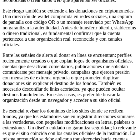
reconocidas o crear sitios web que aparentan ser oficiales.
Este riesgo también se extiende a las donaciones en criptomonedas.
Una dirección de wallet compartida en redes sociales, una captura
de pantalla con código QR o un mensaje reenviado por WhatsApp
no garantizan la autenticidad. Antes de transferir bitcoin, stablecoins
o dinero tradicional, es fundamental confirmar que la cuenta
pertenezca a una organización real, reconocida y con canales
oficiales.
Entre las señales de alerta al donar en línea se encuentran: perfiles
recientemente creados o que copian logos de organismos oficiales,
cuentas que desactivan comentarios, publicaciones que solicitan
comunicarse por mensaje privado, campañas que ejercen presión
con mensajes de extrema urgencia o que prometen duplicar
donaciones sin explicar el destino de los fondos. También es
necesario desconfiar de links acortados, ya que pueden ocultar
destinos fraudulentos. En estos casos, es preferible buscar la
organización desde un navegador y acceder a su sitio oficial.
Es esencial revisar los dominios de los sitios donde se reciben
fondos, ya que los estafadores suelen registrar direcciones similares
a las verdaderas, con pequeñas modificaciones en letras, palabras o
extensiones. Un diseño cuidado no garantiza seguridad; lo relevante
es que el sitio coincida con los canales oficiales de la institución. La
misma precaución se debe aplicar a transferencias hacia cuentas