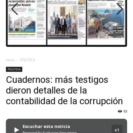
DEL
VALLE
Inicio
POLITICA
POLITICA
Cuadernos: más testigos
dieron detalles de la
contabilidad de la corrupción
93
Escuchar esta noticia
▶
x1
Powered by Evolucion Streaming