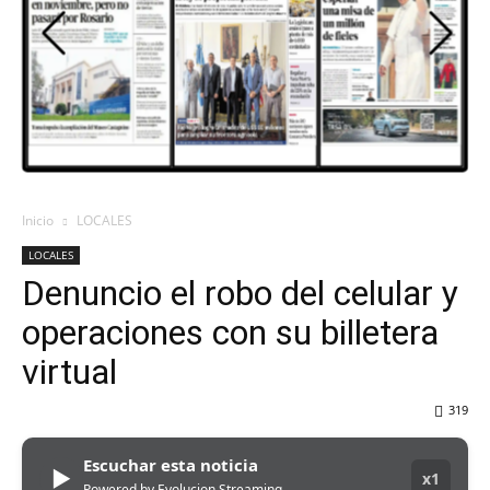
DEL
VALLE
Inicio
LOCALES
LOCALES
Denuncio el robo del celular y
operaciones con su billetera
virtual
319
Escuchar esta noticia
▶
x1
Powered by Evolucion Streaming