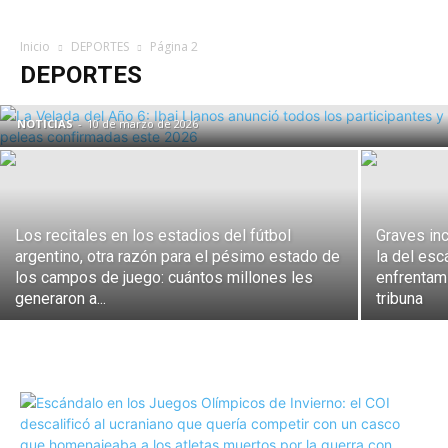
La Velada del Año 6: Ibai Llanos anunció
Inicio
DEPORTES
Página 2
todos los participantes y peleas
DEPORTES
confirmadas este 2026
NOTICIAS
-
10 de marzo de 2026
Los recitales en los estadios del fútbol
Graves inc
argentino, otra razón para el pésimo estado de
la del esc
los campos de juego: cuántos millones les
enfrentami
generaron a...
tribuna