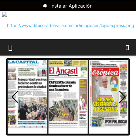
Instalar Aplicación
RADIO
DIFUSORA
DEL
VALLE