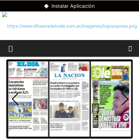
Instalar Aplicación
RADIO
DIFUSORA
DEL
VALLE