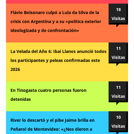
18
Flávio Bolsonaro culpó a Lula da Silva de la
Visitas
crisis con Argentina y a su «política exterior
ideologizada y de confrontación»
11
La Velada del Año 6: Ibai Llanos anunció todos
Visitas
los participantes y peleas confirmadas este
2026
11
En Tinogasta cuatro personas fueron
Visitas
detenidas
10
River lo descartó y el pibe Jaime brilla en
Visitas
Peñarol de Montevideo: «¿Nos dieron a