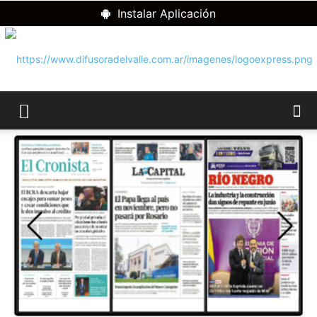
Instalar Aplicación
RADIO
DIFUSORA
DEL
VALLE