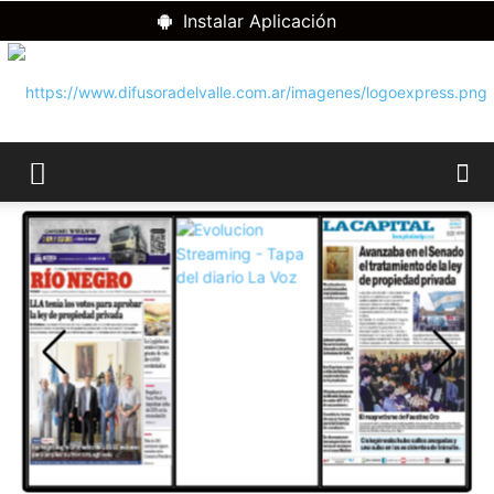
Instalar Aplicación
RADIO
DIFUSORA
DEL
VALLE