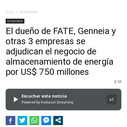
Inicio
ECONOMIA
ECONOMIA
El dueño de FATE, Genneia y
otras 3 empresas se
adjudican el negocio de
almacenamiento de energía
por US$ 750 millones
53
Escuchar esta noticia
▶
x1
Powered by Evolucion Streaming