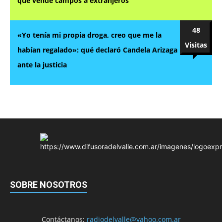
que vende campos a extranjeros
48
«Yo tenía mi propia droga, creo que me la
Visitas
habían regalado»: qué declaró Candela Arizaga
ante la justicia
SOBRE NOSOTROS
Contáctanos:
radiodelvalle@yahoo.com.ar