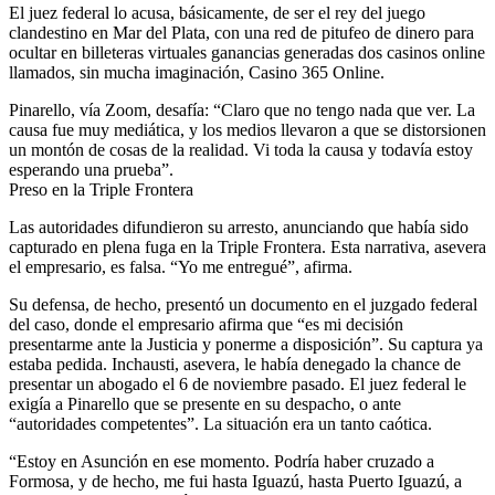
El juez federal lo acusa, básicamente, de ser el rey del juego
clandestino en Mar del Plata, con una red de pitufeo de dinero para
ocultar en billeteras virtuales ganancias generadas dos casinos online
llamados, sin mucha imaginación, Casino 365 Online.
Pinarello, vía Zoom, desafía: “Claro que no tengo nada que ver. La
causa fue muy mediática, y los medios llevaron a que se distorsionen
un montón de cosas de la realidad. Vi toda la causa y todavía estoy
esperando una prueba”.
Preso en la Triple Frontera
Las autoridades difundieron su arresto, anunciando que había sido
capturado en plena fuga en la Triple Frontera. Esta narrativa, asevera
el empresario, es falsa. “Yo me entregué”, afirma.
Su defensa, de hecho, presentó un documento en el juzgado federal
del caso, donde el empresario afirma que “es mi decisión
presentarme ante la Justicia y ponerme a disposición”. Su captura ya
estaba pedida. Inchausti, asevera, le había denegado la chance de
presentar un abogado el 6 de noviembre pasado. El juez federal le
exigía a Pinarello que se presente en su despacho, o ante
“autoridades competentes”. La situación era un tanto caótica.
“Estoy en Asunción en ese momento. Podría haber cruzado a
Formosa, y de hecho, me fui hasta Iguazú, hasta Puerto Iguazú, a