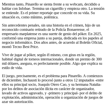
Mientras tanto, Pinarello se sienta frente a su webcam, decidido a
hablar con Infobae. Termina un cigarrillo y empieza otro. La tensión
se entiende. Es el primer reportaje que concede en su vida. Su
situación es, como mínimo, polémica.
Sin antecedentes penales, sin una historia en el crimen, hijo de un
reconocido comisario retirado de la Policía Bonaerense, el
empresario marplatense es una suerte de genio del póker. En 2025,
conformó una empresa junto a su pareja, dedicada en los papeles al
negocio informático. Dos años antes, de acuerdo al Boletín Oficial,
montó Tecno Best Price.
Vive de jugar al póker, según él mismo, con giras en la región,
habitué digital de torneos internacionales, donde un premio de 300
mil dólares, asegura, es perfectamente posible. Algo que explica su
estilo de vida.
El juego, precisamente, es el problema para Pinarello. A comienzos
de diciembre, Inchausti lo procesó junto a otros 12 imputados -entre
ellos su principal socio, Joaquín Otero Cao, y su hermana Natalia-
por los delitos de asociación ilícita en carácter de organizador,
lavado de activos agravado, y -primero y principal- por el delito de
explotación, administración, operación u organización de juegos de
azar sin autorización.