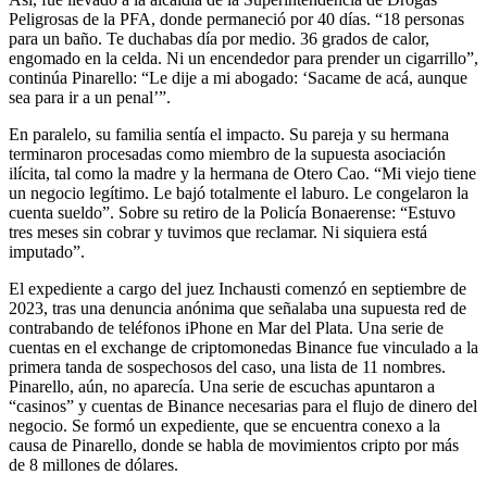
Peligrosas de la PFA, donde permaneció por 40 días. “18 personas
para un baño. Te duchabas día por medio. 36 grados de calor,
engomado en la celda. Ni un encendedor para prender un cigarrillo”,
continúa Pinarello: “Le dije a mi abogado: ‘Sacame de acá, aunque
sea para ir a un penal’”.
En paralelo, su familia sentía el impacto. Su pareja y su hermana
terminaron procesadas como miembro de la supuesta asociación
ilícita, tal como la madre y la hermana de Otero Cao. “Mi viejo tiene
un negocio legítimo. Le bajó totalmente el laburo. Le congelaron la
cuenta sueldo”. Sobre su retiro de la Policía Bonaerense: “Estuvo
tres meses sin cobrar y tuvimos que reclamar. Ni siquiera está
imputado”.
El expediente a cargo del juez Inchausti comenzó en septiembre de
2023, tras una denuncia anónima que señalaba una supuesta red de
contrabando de teléfonos iPhone en Mar del Plata. Una serie de
cuentas en el exchange de criptomonedas Binance fue vinculado a la
primera tanda de sospechosos del caso, una lista de 11 nombres.
Pinarello, aún, no aparecía. Una serie de escuchas apuntaron a
“casinos” y cuentas de Binance necesarias para el flujo de dinero del
negocio. Se formó un expediente, que se encuentra conexo a la
causa de Pinarello, donde se habla de movimientos cripto por más
de 8 millones de dólares.