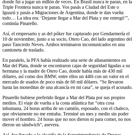
donde fui a jugar un millón de veces. En Brasil nunca te paran, en la
Triple Frontera nunca te paran. Vos pasás a Ciudad del Este o
Iguazú y pasás a Migraciones de Argentina, donde te dan vuelta
todo… La idea era: ‘Dejame llegar a Mar del Plata y me entregó’”,
continúa Pinarello.
Así, el empresario y as del póker fue capturado por Gendarmería el
10 de noviembre, junto a su socio, Otero Cao, del lado argentino del
paso Tancredo Neves. Ambos terminaron incomunicados en una
camioneta de traslado.
En paralelo, la PFA había realizado una serie de allanamientos en
Mar del Plata, donde se encontraron cajas de seguridad ligadas a su
hermana y la madre de Otero Cao, donde había más de 430 mil
dólares, así como dos BMW, entre ellos un 440i con un valor en el
mercado de usados de poco más de 60 mil dólares. “Se llevaron
hasta las moneditas de una alcancía en mi casa”, se queja el acusado.
Pinarello hubiese preferido llegar a Mar del Plata por sus propios
medios. El viaje de vuelta a la costa atlántica fue “otra cosa
inhumana, 24 horas arriba de un camión, esposado, con el chaleco,
que obviamente no me entraba. Terminé un mes y medio sin poder
mover el hombro. 24 horas que no nos dieron ni para comer, no nos
dieron un sándwich“, asevera.
Así, fue llevado a la alcaidía de la Superintendencia de Drogas