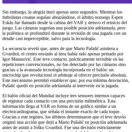
Sin embargo, la alegría duró apenas unos segundos. Mientras los
futbolistas croatas seguían abrazándose, el árbitro noruego Espen
Eskås fue llamado desde la cabina del VAR y detuvo el reinicio del
juego. Las cámaras sugerían una posible posición adelantada, pero
la polémica se profundizó durante la revisión de una jugada con un
detalle casi imperceptible, salvo para la tecnología.
La secuencia reveló que, antes de que Mario Pašalić asistiera a
Gvardiol, el centro enviado al área había sido apenas peinado por
Igor Matanović. Este leve contacto, prácticamente invisible en las
repeticiones convencionales, no fue detectado por las cámaras sino
gracias a la avanzada tecnología incorporada en el balón: un
microchip que revolucionó el arbitraje al ofrecer precisión absoluta.
Este mecanismo permitió establecer que, por esa mínima desviación,
Pašalić quedó en posición adelantada al intervenir en la jugada.
El balón oficial del Mundial incluye tres sensores internos capaces
de registrar cada contacto con una precisión milimétrica. Esta
información llega al VAR en forma de un gráfico similar a un
electrocardiograma, que señala el instante exacto de cada toque.
Gracias a este registro, los árbitros determinaron que el leve desvío
originó una acción que dejó a Mario Pašalić en posición adelantada
antes de asistir a Joško Gvardiol. Fue una decisión estrictamente