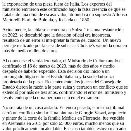
la exportación de una pieza fuera de Italia. Los expertos del
ministerio emitieron este certificado bajo la falsa creencia de que se
trataba de una obra de escaso valor, atribuida a un supuesto Alfonso
Martorelli Fiori, de Bolonia, y fechada en 1850.
Actualmente, la tabla se encuentra en Suiza. Tras una restauración
en 2022, se descubrió que la datación oficial era incorrecta,
resultado de un error al interpretar la firma del cuadro. Un nuevo
peritaje realizado por la casa de subastas Christie’s valoró la obra en
más de medio millón de euros.
Al conocerse el verdadero valor, el Ministerio de Cultura anuló el
certificado el 16 de marzo de 2023, más de dos años y medio
después de haberlo expedido. Esta decisión dio inicio a un
prolongado litigio entre el Estado italiano y la sociedad suiza
propietaria de la pieza. Recientemente, los jueces del Consejo de
Estado dieron la razón a la parte suiza y cerraron un conflicto que se
extendió por más de tres años, confirmando el error del ministerio y
resolviendo que la obra permanecerá en el extranjero.
No se trata de un caso aislado. En enero pasado, el mismo tribunal
cerró un conflicto similar. Una pintura de Giorgio Vasari, arquitecto
y pintor de la corte de la familia Médicis en Florencia, fue vendida
en Alemania en 2015 por solo 65.000 euros, mucho menos que su
valor prácticamente incalculable. Ese caso también estuvo marcado