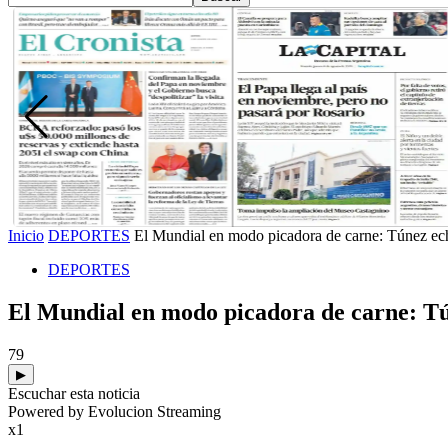
Inicio
DEPORTES
El Mundial en modo picadora de carne: Túnez echó
DEPORTES
El Mundial en modo picadora de carne: Tún
79
▶
Escuchar esta noticia
Powered by Evolucion Streaming
x1