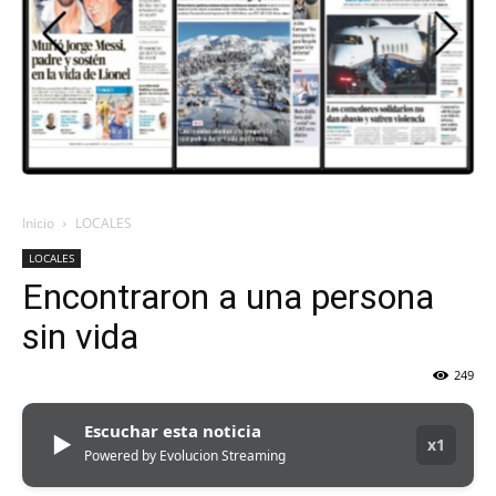
DEL
VALLE
Inicio
LOCALES
LOCALES
Encontraron a una persona
sin vida
249
Escuchar esta noticia
▶
x1
Powered by Evolucion Streaming