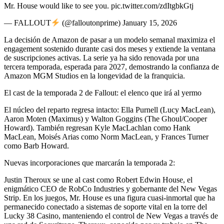
Mr. House would like to see you. pic.twitter.com/zdItgbkGtj
— FALLOUT
(@falloutonprime) January 15, 2026
La decisión de Amazon de pasar a un modelo semanal maximiza el
engagement sostenido durante casi dos meses y extiende la ventana
de suscripciones activas. La serie ya ha sido renovada por una
tercera temporada, esperada para 2027, demostrando la confianza de
Amazon MGM Studios en la longevidad de la franquicia.
El cast de la temporada 2 de Fallout: el elenco que irá al yermo
El núcleo del reparto regresa intacto: Ella Purnell (Lucy MacLean),
Aaron Moten (Maximus) y Walton Goggins (The Ghoul/Cooper
Howard). También regresan Kyle MacLachlan como Hank
MacLean, Moisés Arias como Norm MacLean, y Frances Turner
como Barb Howard.
Nuevas incorporaciones que marcarán la temporada 2:
Justin Theroux se une al cast como Robert Edwin House, el
enigmático CEO de RobCo Industries y gobernante del New Vegas
Strip. En los juegos, Mr. House es una figura cuasi-inmortal que ha
permanecido conectado a sistemas de soporte vital en la torre del
Lucky 38 Casino, manteniendo el control de New Vegas a través de