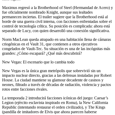
Maximus regresó a la Brotherhood of Steel (Hermandad de Acero) y
fue oficialmente nombrado Knight, aunque sus lealtades
permanecen inciertas. El trailer sugiere que la Brotherhood está al
borde de una guerra civil interna, con facciones enfrentadas sobre el
control de tecnología crítica. Su posición es complicada: ahora está
separado de Lucy, con quien desarrolló una conexión significativa.
Norm MacLean queda atrapado en una habitación llena de cámaras
criogénicas en el Vault 31, que contienen a otros ejecutivos
congelados de Vault-Tec. Su situación es una de las incógnitas más
grandes: ¿Cómo escapará? ¿Qué más descubrirá?
New Vegas: El escenario que lo cambia todo
New Vegas es la única gran metrópolis que sobrevivió sin un
impacto nuclear directo, gracias a las defensas instaladas por Robert
House. La ciudad mantiene su glamour decadente de casinos y
neones, filtrado a través de décadas de radiación, violencia y pactos
rotos entre facciones rivales.
La temporada 2 introducirá facciones icónicas del juego: Caesar’s
Legion (ejército esclavista inspirado en Roma), la New California
Republic (intentando restaurar el orden civilizado), y The Kings
(pandilla de imitadores de Elvis que ahora parecen haberse