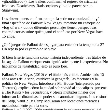
«ghoulificado»). Los trailers confirman el regreso de criaturas
icónicas: Deathclaws, Radscorpions y lo que parece ser un
Stingwing.
Los showrunners confirmaron que la serie no canonizará ningún
final específico de Fallout: New Vegas, tomando un enfoque de
«fog-of-war» donde diferentes personajes tienen perspectivas
contradictorias sobre quién ganó el conflicto por New Vegas hace
15 años.
¿Qué juegos de Fallout debes jugar para entender la temporada 2?
Un repaso por el yermo de Mojave
Si bien la serie funciona como historia independiente, tres títulos de
la saga de Fallout enriquecerán significativamente la experiencia. No
hablamos de jugabilidad: esto es puro lore.
Fallout: New Vegas (2010) es el título más crítico. Ambientado 15
años antes de la serie, establece la geografía, las facciones y la
política de New Vegas. Introduce a Mr. House (interpretado por
Theroux), explica cómo la ciudad sobrevivió al apocalipsis, presenta
a The Kings y los Securitrons, y ofrece múltiples finales que
informan las dinámicas de poder sin canonizar ninguno. Los casinos
del Strip, Vault 21 y Camp McCarran son locaciones recreadas
meticulosamente para la serie.
Fallout 1 y 2 (1997-1998) establecieron la columna vertebral del