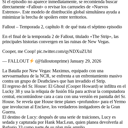
Si el episodio no aparece inmediatamente, se recomienda buscar
directamente «Fallout» o revisar los carruseles de «Nuevos
Estrenos». Este modelo de distribución global simultánea ayuda a
minimizar la brecha de spoilers entre territorios.
Fallout – Temporada 2, capítulo 8: de qué trata el séptimo episodio
En el final de la temporada 2 de Fallout, titulado «The Strip», las
principales historias convergen en las ruinas de New Vegas.
Cooper, me Coop! pic.twitter.com/qyNDXuZUbI
— FALLOUT
(@falloutonprime) January 29, 2026
La Batalla por New Vegas: Maximus, equipado con una
servoarmadura de la NCR, se enfrenta a un enfrentamiento masivo
contra un grupo de Deathclaws que han invadido el Strip.
El regreso del Sr. House: El Ghoul (Cooper Howard) se infiltra en el
Lucky 38 y usa la reliquia de fusión fría para activar la computadora
central, encontrándose cara a cara con una versión en pantalla del Sr.
House. Se revela que House tiene planes «profundos» para el Yermo
que involucran al Enclave, los verdaderos instigadores de la Gran
Guerra.
El destino de Lucy: después de una serie de traiciones, Lucy es
sedada y capturada por Hank MacLean, quien planea devolverla al
Refugio 33 como parte de su plan más amplio.