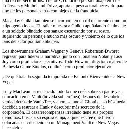
una red de Securitrons. Theroux, conocido por su trabajo en The
Leftovers y Mulholland Drive, aporta el peso actoral necesario para
uno de los personajes más complejos de la franquicia.
Macaulay Culkin también se incorpora en un rol recurrente como un
«tipo genio loco». El trailer muestra a Culkin apuñalando fatalmente
a un soldado blindado con sangre escurriendo por su rostro,
sugiriendo un personaje mucho más oscuro y violento de lo que los
fans del actor podrían anticipar.
Los showrunners Graham Wagner y Geneva Robertson-Dworet
regresan para liderar la narrativa, junto con Jonathan Nolan y Lisa
Joy como productores ejecutivos. Todd Howard, director creativo de
Bethesda Game Studios, continúa como productor ejecutivo.
¿De qué trata la segunda temporada de Fallout? Bienvenidos a New
Vegas
Lucy MacLean ha rechazado todo lo que creía sobre su padre y su
educación en el Vault (bóveda subterránea) después de descubrir la
verdad detrás de Vault-Tec, y ahora se une al Ghoul en su búsqueda,
decidida a rastrear a Hank y descubrir más secretos de la
corporación. El cazarrecompensas irradiado tiene sus propios
demonios: busca a su esposa e hija, a quienes cree que fueron
colocadas en criosueño en un Management Vault de New Vegas
hace siglos.