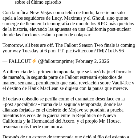
sobre el último episodio
Con la mítica New Vegas como telón de fondo, la serie no solo
apela a los seguidores de Lucy, Maximus y el Ghoul, sino que se
sumerge de lleno en la iconografía de uno de los RPG más queridos
de la historia, elevando las apuestas en una California post-nuclear
donde las facciones están a punto de colapsar.
Tomorrow, all bets are off. The Fallout Season Two finale is coming
your way Tuesday at 6 p.m. PT. pic.twitter.com/TMjZ1uUvS6
— FALLOUT
(@falloutonprime) February 2, 2026
A diferencia de la primera temporada, que se lanzó bajo el formato
de maratón, la segunda parte de Fallout estrenará episodios de
manera semanal, permitiendo que cada revelación sobre Vault-Tec y
el destino de Hank MacLean se digiera con la pausa que merece.
El octavo episodio se perfila como el dramático desenlace en la
«post-apocalíptica» trama de la segunda temporada, donde las
alianzas forjadas en el desierto de Mojave se pondrán a prueba
mientras los ecos de la guerra entre la República de Nueva
California y la Hermandad del Acero, y el propio Mr. House,
resuenan más fuerte que nunca.
Después de un estreno de temporada que dejó al filo del asiento a