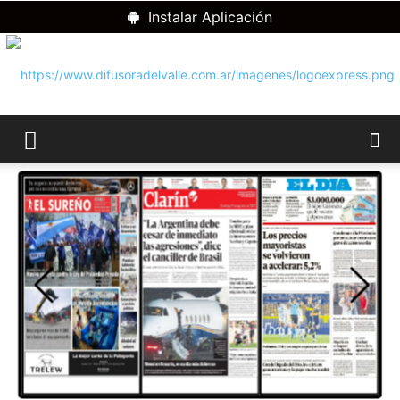
Instalar Aplicación
RADIO
DIFUSORA
DEL
VALLE