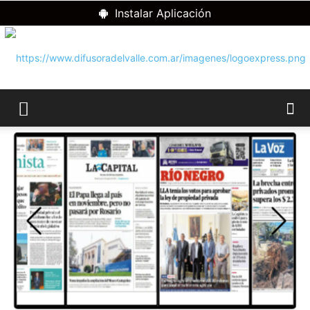
Instalar Aplicación
RADIO
DIFUSORA
DEL
VALLE