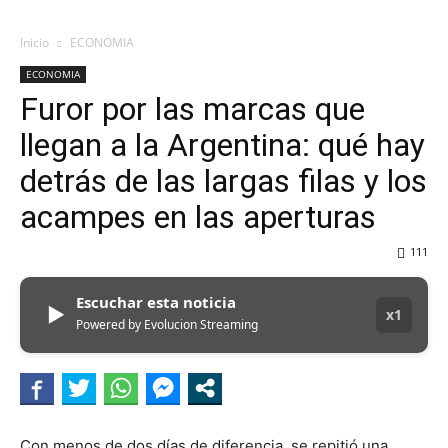
Inicio
ECONOMIA
ECONOMIA
Furor por las marcas que
llegan a la Argentina: qué hay
detrás de las largas filas y los
acampes en las aperturas
111
Escuchar esta noticia
▶
x1
Powered by Evolucion Streaming
Con menos de dos días de diferencia, se repitió una