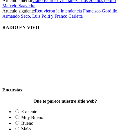
Artículo anterior
Ganó Patricio Villafañez: Tras 20 años perdió
Marcelo Saavedra
Artículo siguiente
Retuvieron la Intendencia Francisco Gordillo,
Armando Seco, Luis Polti y Franco Carletta
RADIO EN VIVO
Encuestas
Que te parece nuestro sitio web?
Exelente
Muy Bueno
Bueno
Malo