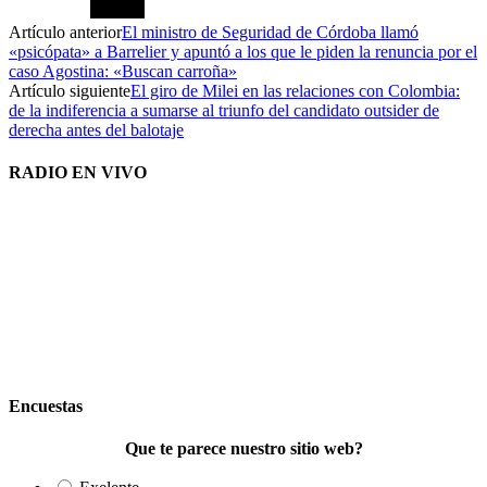
Artículo anterior
El ministro de Seguridad de Córdoba llamó
«psicópata» a Barrelier y apuntó a los que le piden la renuncia por el
caso Agostina: «Buscan carroña»
Artículo siguiente
El giro de Milei en las relaciones con Colombia:
de la indiferencia a sumarse al triunfo del candidato outsider de
derecha antes del balotaje
RADIO EN VIVO
Encuestas
Que te parece nuestro sitio web?