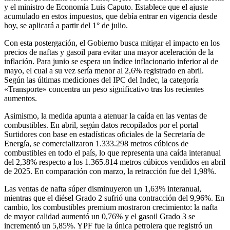
y el ministro de Economía Luis Caputo. Establece que el ajuste
acumulado en estos impuestos, que debía entrar en vigencia desde
hoy, se aplicará a partir del 1° de julio.
Con esta postergación, el Gobierno busca mitigar el impacto en los
precios de naftas y gasoil para evitar una mayor aceleración de la
inflación. Para junio se espera un índice inflacionario inferior al de
mayo, el cual a su vez sería menor al 2,6% registrado en abril.
Según las últimas mediciones del IPC del Indec, la categoría
«Transporte» concentra un peso significativo tras los recientes
aumentos.
Asimismo, la medida apunta a atenuar la caída en las ventas de
combustibles. En abril, según datos recopilados por el portal
Surtidores con base en estadísticas oficiales de la Secretaría de
Energía, se comercializaron 1.333.298 metros cúbicos de
combustibles en todo el país, lo que representa una caída interanual
del 2,38% respecto a los 1.365.814 metros cúbicos vendidos en abril
de 2025. En comparación con marzo, la retracción fue del 1,98%.
Las ventas de nafta súper disminuyeron un 1,63% interanual,
mientras que el diésel Grado 2 sufrió una contracción del 9,96%. En
cambio, los combustibles premium mostraron crecimiento: la nafta
de mayor calidad aumentó un 0,76% y el gasoil Grado 3 se
incrementó un 5,85%. YPF fue la única petrolera que registró un