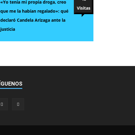
«Yo tenía mi propia droga, creo
Visitas
que me la habían regalado»: qué
declaró Candela Arizaga ante la
justicia
ÍGUENOS