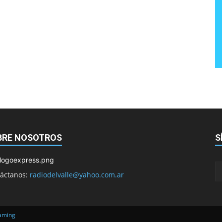
BRE NOSOTROS
S
áctanos:
radiodelvalle@yahoo.com.ar
eaming