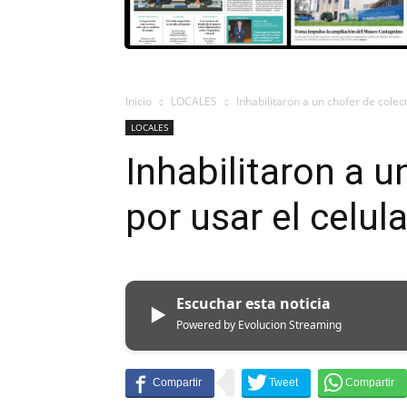
Inicio
LOCALES
Inhabilitaron a un chofer de colec
LOCALES
Inhabilitaron a u
por usar el celul
Escuchar esta noticia
▶
Powered by Evolucion Streaming